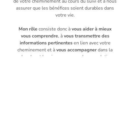
de votre cheminement au cours du suivi et à nous
assurer que les bénéfices soient durables dans
votre vie.
Mon rôle
consiste donc à
vous aider à mieux
vous comprendre
, à
vous transmettre des
informations pertinentes
en lien avec votre
cheminement et à
vous accompagner
dans la
recherche et la mise en oeuvre de vos solutions
et de votre épanouissement.
Vous pourrez aborder
en toute
confidentialité
les sujets qui vous
préoccupent et ce, dans une
ambiance
sécurisante
et
exempte de jugement.
Pour plus d’informations